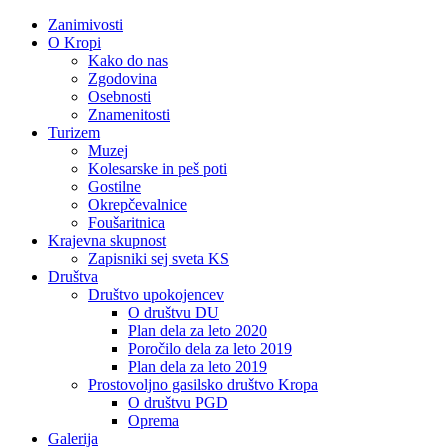
Zanimivosti
O Kropi
Kako do nas
Zgodovina
Osebnosti
Znamenitosti
Turizem
Muzej
Kolesarske in peš poti
Gostilne
Okrepčevalnice
Foušaritnica
Krajevna skupnost
Zapisniki sej sveta KS
Društva
Društvo upokojencev
O društvu DU
Plan dela za leto 2020
Poročilo dela za leto 2019
Plan dela za leto 2019
Prostovoljno gasilsko društvo Kropa
O društvu PGD
Oprema
Galerija