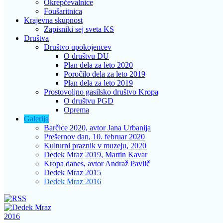
Okrepčevalnice
Foušaritnica
Krajevna skupnost
Zapisniki sej sveta KS
Društva
Društvo upokojencev
O društvu DU
Plan dela za leto 2020
Poročilo dela za leto 2019
Plan dela za leto 2019
Prostovoljno gasilsko društvo Kropa
O društvu PGD
Oprema
Galerija
Barčice 2020, avtor Jana Urbanija
Prešernov dan, 10. februar 2020
Kulturni praznik v muzeju, 2020
Dedek Mraz 2019, Martin Kavar
Kropa danes, avtor Andraž Pavlič
Dedek Mraz 2015
Dedek Mraz 2016