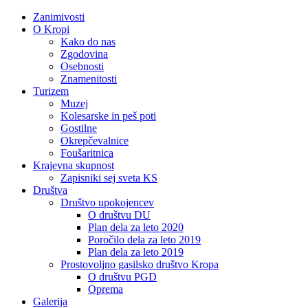
Zanimivosti
O Kropi
Kako do nas
Zgodovina
Osebnosti
Znamenitosti
Turizem
Muzej
Kolesarske in peš poti
Gostilne
Okrepčevalnice
Foušaritnica
Krajevna skupnost
Zapisniki sej sveta KS
Društva
Društvo upokojencev
O društvu DU
Plan dela za leto 2020
Poročilo dela za leto 2019
Plan dela za leto 2019
Prostovoljno gasilsko društvo Kropa
O društvu PGD
Oprema
Galerija