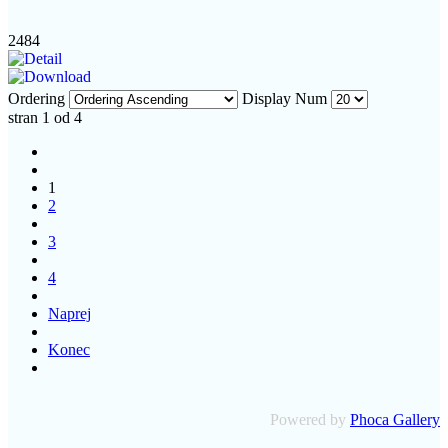
2484
Ordering
Display Num
stran 1 od 4
1
2
3
4
Naprej
Konec
Powered by
Phoca Gallery