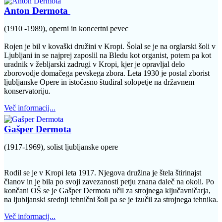
Anton Dermota
(1910 -1989), operni in koncertni pevec
Rojen je bil v kovaški družini v Kropi. Šolal se je na orglarski šoli v
Ljubljani in se najprej zaposlil na Bledu kot organist, potem pa kot
uradnik v žebljarski zadrugi v Kropi, kjer je opravljal delo
zborovodje domačega pevskega zbora. Leta 1930 je postal zborist
ljubljanske Opere in istočasno študiral solopetje na državnem
konservatoriju.
Več informacij...
Gašper Dermota
(1917-1969), solist ljubljanske opere
Rodil se je v Kropi leta 1917. Njegova družina je štela štirinajst
članov in je bila po svoji zavezanosti petju znana daleč na okoli. Po
končani OŠ se je Gašper Dermota učil za strojnega ključavničarja,
na ljubljanski srednji tehnični šoli pa se je izučil za strojnega tehnika.
Več informacij...