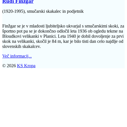
Rudi Finžgar
(1920-1995), smučarski skakalec in podjetnik
Finžgar se je v mladosti ljubiteljsko ukvarjal s smučarskimi skoki, za
športno pot pa se je dokončno odločil leta 1936 ob ogledu tekme na
Bloudkovi velikanki v Planici. Leta 1940 je dobil dovoljenje za prvi
skok na velikanki, skočil je 84 m, kar je bilo tisti dan celo najdlje od
slovenskih skakalcev.
Več informacij...
© 2026
KS Kropa