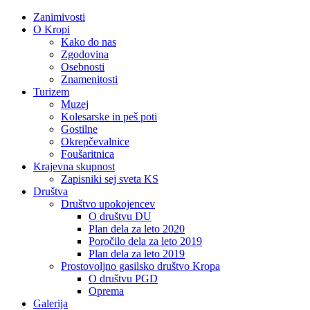
Zanimivosti
O Kropi
Kako do nas
Zgodovina
Osebnosti
Znamenitosti
Turizem
Muzej
Kolesarske in peš poti
Gostilne
Okrepčevalnice
Foušaritnica
Krajevna skupnost
Zapisniki sej sveta KS
Društva
Društvo upokojencev
O društvu DU
Plan dela za leto 2020
Poročilo dela za leto 2019
Plan dela za leto 2019
Prostovoljno gasilsko društvo Kropa
O društvu PGD
Oprema
Galerija