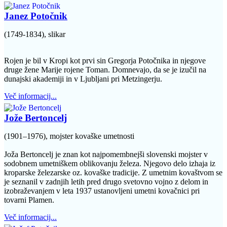
Janez Potočnik
(1749-1834), slikar
Rojen je bil v Kropi kot prvi sin Gregorja Potočnika in njegove
druge žene Marije rojene Toman. Domnevajo, da se je izučil na
dunajski akademiji in v Ljubljani pri Metzingerju.
Več informacij...
Jože Bertoncelj
(1901–1976), mojster kovaške umetnosti
Joža Bertoncelj je znan kot najpomembnejši slovenski mojster v
sodobnem umetniškem oblikovanju železa. Njegovo delo izhaja iz
kroparske železarske oz. kovaške tradicije. Z umetnim kovaštvom se
je seznanil v zadnjih letih pred drugo svetovno vojno z delom in
izobraževanjem v leta 1937 ustanovljeni umetni kovačnici pri
tovarni Plamen.
Več informacij...