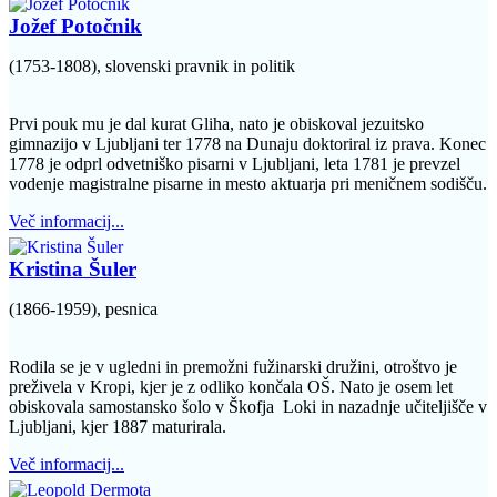
Jožef Potočnik
(1753-1808), slovenski pravnik in politik
Prvi pouk mu je dal kurat Gliha, nato je obiskoval jezuitsko
gimnazijo v Ljubljani ter 1778 na Dunaju doktoriral iz prava. Konec
1778 je odprl odvetniško pisarni v Ljubljani, leta 1781 je prevzel
vodenje magistralne pisarne in mesto aktuarja pri meničnem sodišču.
Več informacij...
Kristina Šuler
(1866-1959), pesnica
Rodila se je v ugledni in premožni fužinarski družini, otroštvo je
preživela v Kropi, kjer je z odliko končala OŠ. Nato je osem let
obiskovala samostansko šolo v Škofja Loki in nazadnje učiteljišče v
Ljubljani, kjer 1887 maturirala.
Več informacij...