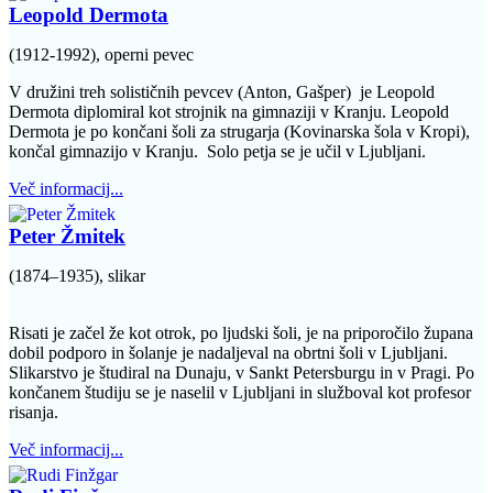
Leopold Dermota
(1912-1992), operni pevec
V družini treh solističnih pevcev (Anton, Gašper) je Leopold
Dermota diplomiral kot strojnik na gimnaziji v Kranju. Leopold
Dermota je po končani šoli za strugarja (Kovinarska šola v Kropi),
končal gimnazijo v Kranju. Solo petja se je učil v Ljubljani.
Več informacij...
Peter Žmitek
(1874–1935), slikar
Risati je začel že kot otrok, po ljudski šoli, je na priporočilo župana
dobil podporo in šolanje je nadaljeval na obrtni šoli v Ljubljani.
Slikarstvo je študiral na Dunaju, v Sankt Petersburgu in v Pragi. Po
končanem študiju se je naselil v Ljubljani in služboval kot profesor
risanja.
Več informacij...